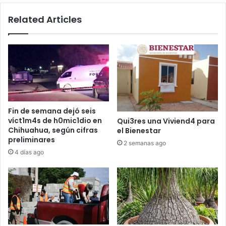
64
Related Articles
años
Fin de semana dejó seis
víct1m4s de h0mic1dio en
Qui3res una Viviend4 para
Chihuahua, según cifras
el Bienestar
preliminares
2 semanas ago
4 días ago