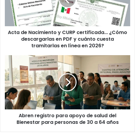
CURP
certificada...
¿Cómo
descargarlas
en
Acta de Nacimiento y CURP certificada... ¿Cómo
PDF
y
descargarlas en PDF y cuánto cuesta
cuánto
tramitarlas en línea en 2026?
cuesta
tramitarlas
Abren
en
registro
línea
para
en
apoyo
2026?
de
salud
del
Bienestar
para
Abren registro para apoyo de salud del
personas
de
Bienestar para personas de 30 a 64 años
30
a