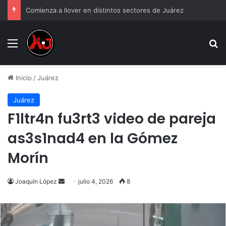
Comienza a llover en distintos sectores de Juárez
Menu
B
Inicio
/
Juárez
Juárez
F1ltr4n fu3rt3 video de pareja
as3s1nad4 en la Gómez
Morín
Send
Joaquín López
julio 4, 2026
8
an
email