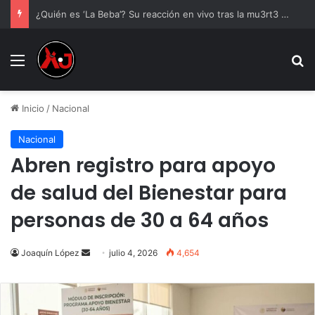
¿Quién es ‘La Beba’? Su reacción en vivo tras la mu3rt3 de César Gastélum se viraliza
Menu
B
Inicio
/
Nacional
Nacional
Abren registro para apoyo
de salud del Bienestar para
personas de 30 a 64 años
Send
Joaquín López
julio 4, 2026
4,654
an
email