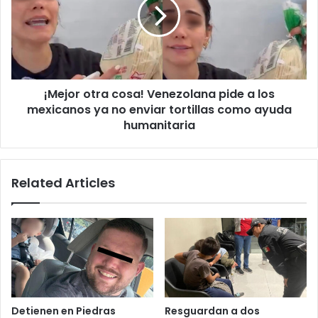
Venezolana
pide
a
los
mexicanos
ya
¡Mejor otra cosa! Venezolana pide a los
no
enviar
mexicanos ya no enviar tortillas como ayuda
tortillas
humanitaria
como
ayuda
humanitaria
Related Articles
Detienen en Piedras
Resguardan a dos