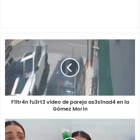
F1ltr4n
fu3rt3
video
de
pareja
as3s1nad4
en
la
Gómez
F1ltr4n fu3rt3 video de pareja as3s1nad4 en la
Morín
Gómez Morín
¡Mejor
otra
cosa!