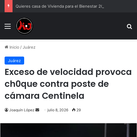
Quieres casa de Vivienda para el Bienestar 2026
Menu
B
Inicio
/
Juárez
Juárez
Exceso de velocidad provoca
ch0que contra poste de
cámara Centinela
Send
Joaquín López
julio 8, 2026
29
an
email