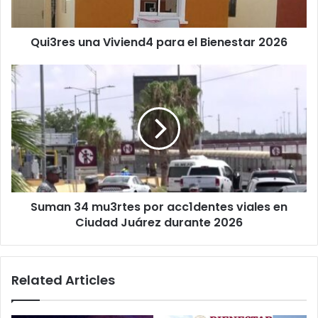
Qui3res una Viviend4 para el Bienestar 2026
Suman
34
mu3rtes
por
acc1dentes
viales
en
Ciudad
Juárez
Suman 34 mu3rtes por acc1dentes viales en
durante
2026
Ciudad Juárez durante 2026
Related Articles