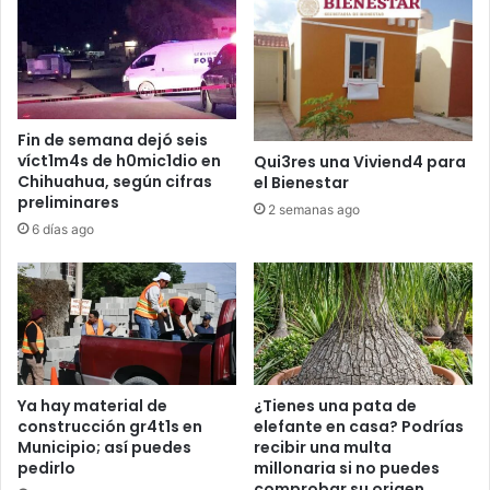
Fin de semana dejó seis
víct1m4s de h0mic1dio en
Qui3res una Viviend4 para
Chihuahua, según cifras
el Bienestar
preliminares
2 semanas ago
6 días ago
Ya hay material de
¿Tienes una pata de
construcción gr4t1s en
elefante en casa? Podrías
Municipio; así puedes
recibir una multa
pedirlo
millonaria si no puedes
comprobar su origen