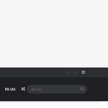
Sidebar
Random Article
Buscar
EE.UU.