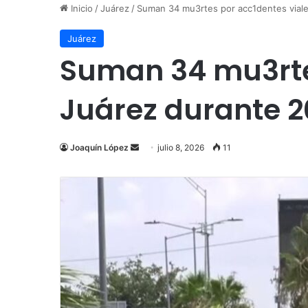
Inicio
/
Juárez
/
Suman 34 mu3rtes por acc1dentes vial
Juárez
Suman 34 mu3rte
Juárez durante 
Send
Joaquín López
julio 8, 2026
11
an
email