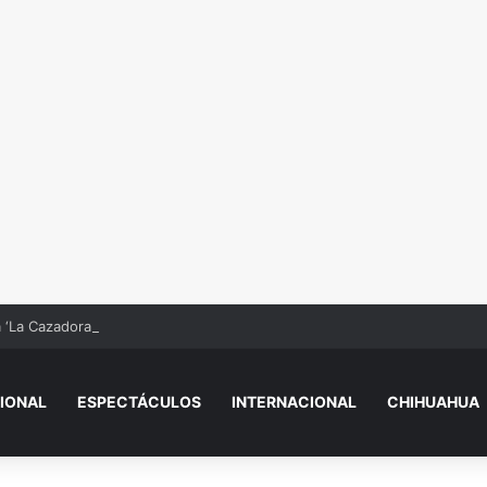
‘La Cazadora’, leyenda de la lucha libre mexicana
IONAL
ESPECTÁCULOS
INTERNACIONAL
CHIHUAHUA