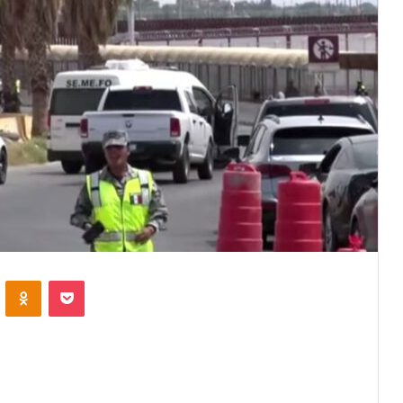
VKontakte
Odnoklassniki
Pocket