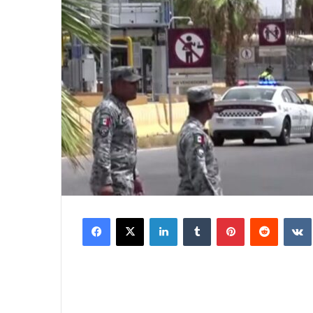
Facebook
X
LinkedIn
Tumblr
Pinterest
Reddit