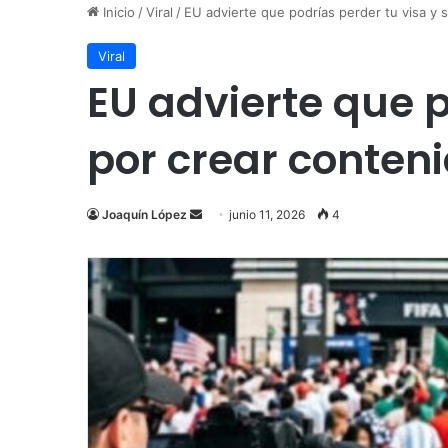
Inicio
/
Viral
/
EU advierte que podrías perder tu visa y 
Viral
EU advierte que p
por crear conteni
Send
Joaquín López
junio 11, 2026
4
an
email