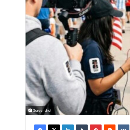
Screenshot
Facebook
X
LinkedIn
Tumblr
Pinterest
Reddit