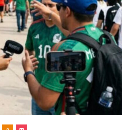
VKontakte
Odnoklassniki
Pocket