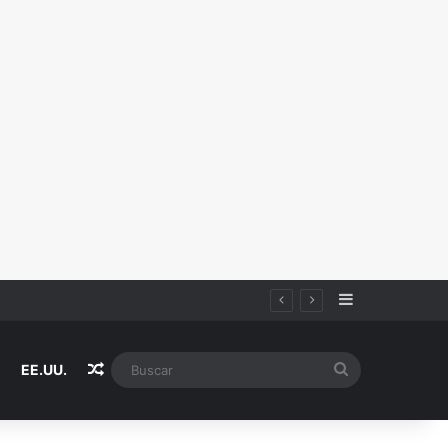
Sidebar
Random Article
Buscar
EE.UU.