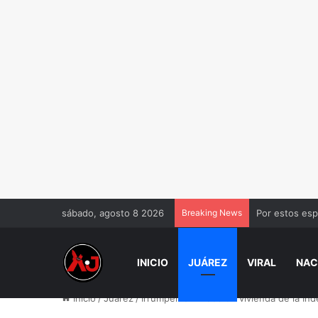
sábado, agosto 8 2026
Breaking News
Muere Jorge M
INICIO
JUÁREZ
VIRAL
NAC
Inicio
/
Juárez
/
Irrumpen arm4d0s en vivienda de la Ind