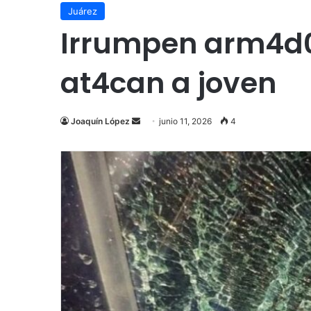
Juárez
Irrumpen arm4d0s
at4can a joven
Send
Joaquín López
junio 11, 2026
4
an
email