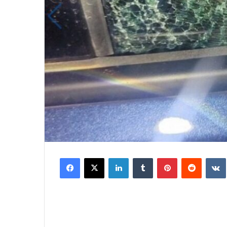
Facebook
X
LinkedIn
Tumblr
Pinterest
Reddit