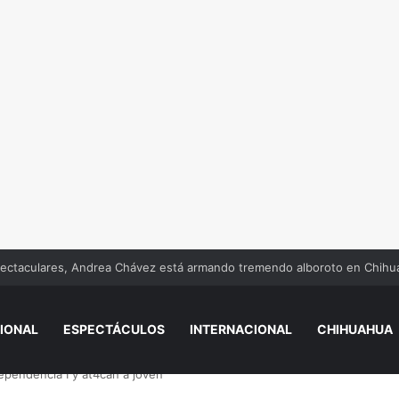
essi, papá de Lionel Messi, a los 68 años
IONAL
ESPECTÁCULOS
INTERNACIONAL
CHIHUAHUA
ependencia I y at4can a joven