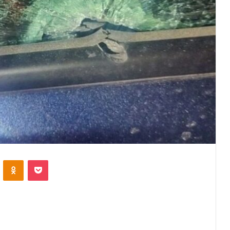
VKontakte
Odnoklassniki
Pocket