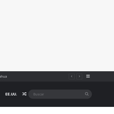
Sidebar
Random Article
Buscar
EE.UU.