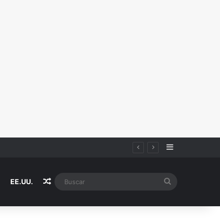
Sidebar
Random Article
Buscar
EE.UU.