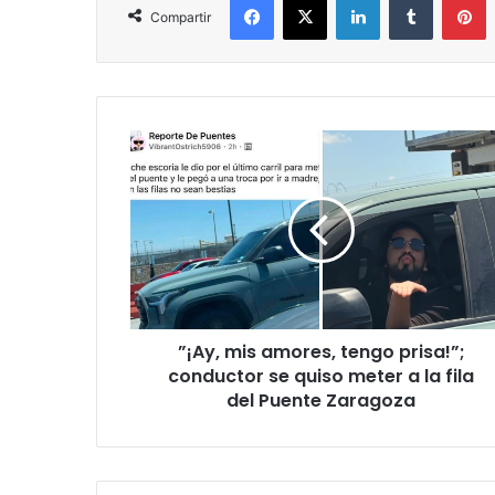
Compartir
”¡Ay,
mis
amores,
tengo
prisa!”;
conductor
se
quiso
meter
”¡Ay, mis amores, tengo prisa!”;
a
la
conductor se quiso meter a la fila
fila
del Puente Zaragoza
del
Puente
Zaragoza