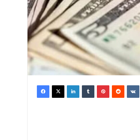
Facebook
X
LinkedIn
Tumblr
Pinterest
Reddit