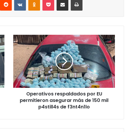
Operativos
respaldados
por
EU
permitieron
asegurar
más
de
150
Operativos respaldados por EU
mil
p4still4s
permitieron asegurar más de 150 mil
de
p4still4s de f3nt4n1lo
f3nt4n1lo