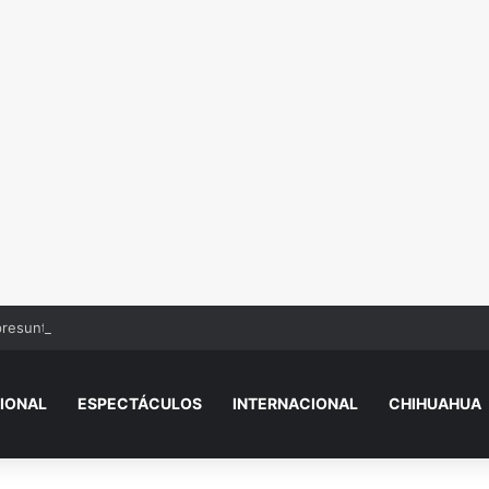
presunto responsable de empujar a adulto mayor a su muerte
IONAL
ESPECTÁCULOS
INTERNACIONAL
CHIHUAHUA