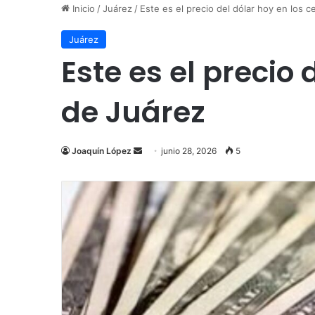
Inicio
/
Juárez
/
Este es el precio del dólar hoy en los 
Juárez
Este es el precio
de Juárez
Send
Joaquín López
junio 28, 2026
5
an
email