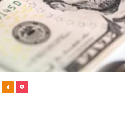
VKontakte
Odnoklassniki
Pocket