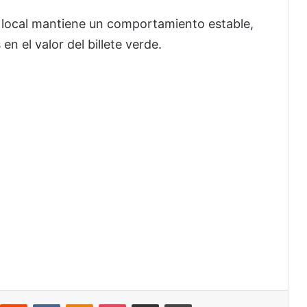
 local mantiene un comportamiento estable,
en el valor del billete verde.
interest
Reddit
VKontakte
Odnoklassniki
Pocket
Share via Email
Print