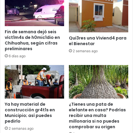
Fin de semana dejó seis
víct1m4s de h0mic1dio en
Qui3res una Viviend4 para
Chihuahua, según cifras
el Bienestar
preliminares
2 semanas ago
6 días ago
Ya hay material de
¿Tienes una pata de
construcción gr4t1s en
elefante en casa? Podrías
Municipio; así puedes
recibir una multa
pedirlo
millonaria si no puedes
comprobar su origen
2 semanas ago