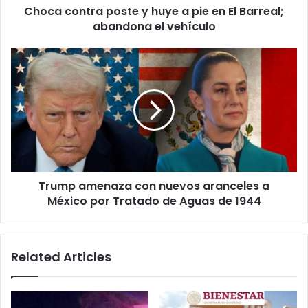
Choca contra poste y huye a pie en El Barreal;
Barreal;
abandona
abandona el vehículo
el
vehículo
Trump
amenaza
con
nuevos
aranceles
a
México
por
Tratado
Trump amenaza con nuevos aranceles a
de
Aguas
México por Tratado de Aguas de 1944
de
1944
Related Articles