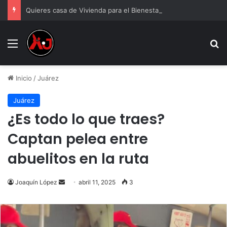
Quieres casa de Vivienda para el Bienestar 2026
Menu
B
Inicio
/
Juárez
Juárez
¿Es todo lo que traes?
Captan pelea entre
abuelitos en la ruta
Send
Joaquín López
abril 11, 2025
3
an
email