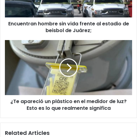
estadio
de
beisbol
Encuentran hombre sin vida frente al estadio de
de
Juárez;
beisbol de Juárez;
¿Te
apareció
un
plástico
en
el
medidor
de
luz?
¿Te apareció un plástico en el medidor de luz?
Esto
es
Esto es lo que realmente significa
lo
que
realmente
Related Articles
significa