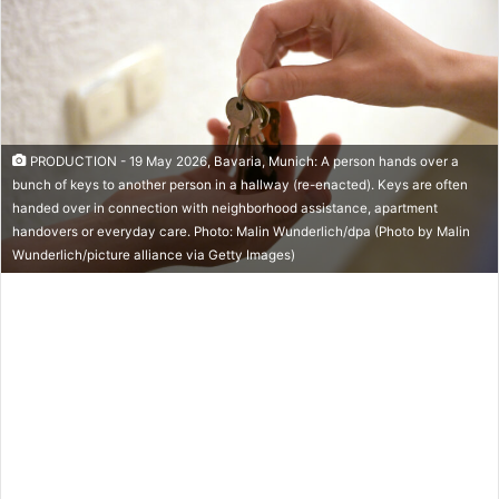
PRODUCTION - 19 May 2026, Bavaria, Munich: A person hands over a
bunch of keys to another person in a hallway (re-enacted). Keys are often
handed over in connection with neighborhood assistance, apartment
handovers or everyday care. Photo: Malin Wunderlich/dpa (Photo by Malin
Wunderlich/picture alliance via Getty Images)