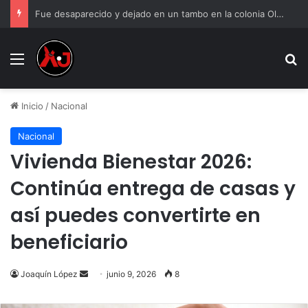
Fue desaparecido y dejado en un tambo en la colonia Olivia Espinoza
Menu
B
Inicio
/
Nacional
Nacional
Vivienda Bienestar 2026:
Continúa entrega de casas y
así puedes convertirte en
beneficiario
Send
Joaquín López
junio 9, 2026
8
an
email