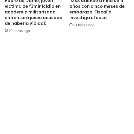
Padre de Dafne, joven
IMSS atiende a n1ña de 11
víctima de f3min1cid1o en
años con cinco meses de
academia militarizada,
embarazo; Fiscalía
enfrentará juicio acusado
investiga el caso
de haberla v10lad0
21 horas ago
21 horas ago