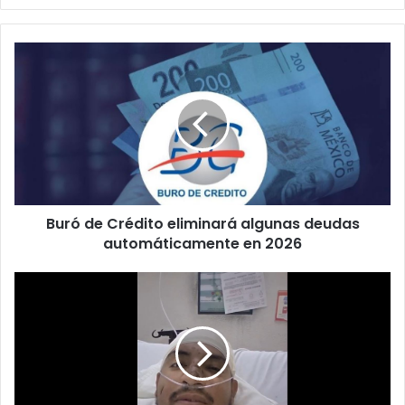
Buró
de
Crédito
eliminará
algunas
deudas
automáticamente
en
2026
Buró de Crédito eliminará algunas deudas
automáticamente en 2026
Chofer
del
camionazo
rompe
el
silencio
desde