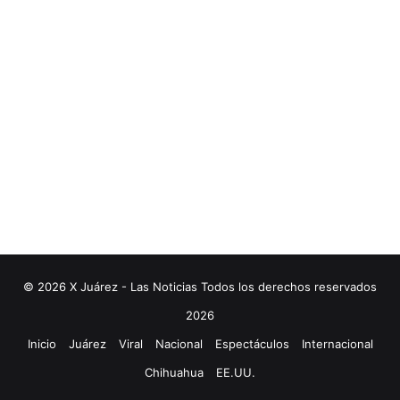
© 2026 X Juárez - Las Noticias Todos los derechos reservados
2026
Inicio
Juárez
Viral
Nacional
Espectáculos
Internacional
Chihuahua
EE.UU.