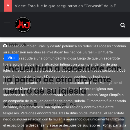
Video: Esto fue lo que aseguraron en “Carwash” de la Fronteriza
Menu
B
Inicio
/
Viral
El caso ocurrió en Brasil y desató polémica en redes; la Diócesis confirmó
su suspensión mientras se investigan los hechos 5 Brasil.– Un fuerte
Viral
escándalo sacude a una comunidad religiosa luego de que un sacerdote
fuera sorprendido en una situación íntima con una mujer dentro de una
Encuentran a sacerdote con
iglesia, hecho que fue grabado en video y difundido en redes sociales. ¿Qué
la pareja de otro creyente
ocurrió dentro del templo? De acuerdo con reportes, los hechos se
registraron el pasado 16 de octubre en la localidad de Nova Maringá, en el
dentro de su iglesia
estado de Mato Grosso. Un joven irrumpió en el recinto religioso tras
sospechar de su pareja, encontrando al sacerdote Luciano Braga Simplício
en compañía de la mujer identificada como Isabela. El momento fue captado
Send
Joaquín López
junio 9, 2026
2
en video, lo que provocó una rápida viralización y controversia entre
an
feligreses. Versiones encontradas Tras la difusión del material, el sacerdote
email
negó cualquier relación con la mujer, asegurando que únicamente utilizaba
el espacio para descansar y asearse después de sus labores. Por su parte, la