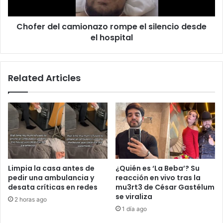
el
hospital
Chofer del camionazo rompe el silencio desde
el hospital
Related Articles
Limpia la casa antes de
¿Quién es ‘La Beba’? Su
pedir una ambulancia y
reacción en vivo tras la
desata críticas en redes
mu3rt3 de César Gastélum
se viraliza
2 horas ago
1 día ago