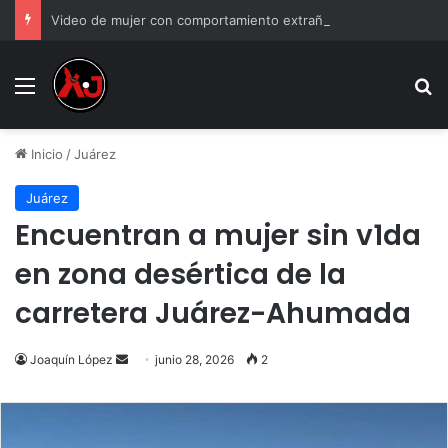
Video de mujer con comportamiento extraño en tienda y genera debate
Menu
B
Inicio
/
Juárez
Juárez
Encuentran a mujer sin v1da
en zona desértica de la
carretera Juárez-Ahumada
Send
Joaquín López
junio 28, 2026
2
an
email