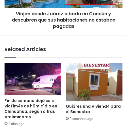
y
descubren
Viajan desde Juárez a boda en Cancún y
que
sus
descubren que sus habitaciones no estaban
habitaciones
pagadas
no
estaban
pagadas
Related Articles
Fin de semana dejó seis
víct1m4s de h0mic1dio en
Qui3res una Viviend4 para
Chihuahua, según cifras
el Bienestar
preliminares
2 semanas ago
2 días ago