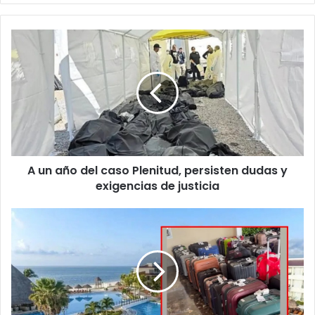
A
un
año
del
caso
Plenitud,
persisten
dudas
y
A un año del caso Plenitud, persisten dudas y
exigencias
de
exigencias de justicia
justicia
Viajan
desde
Juárez
a
boda
en
Cancún