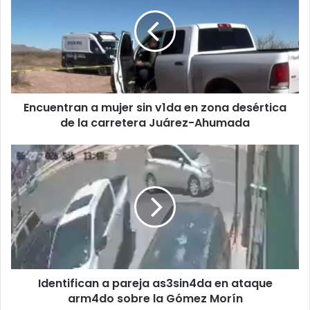
mujer
sin
v1da
en
zona
desértica
de
Encuentran a mujer sin v1da en zona desértica
la
carretera
de la carretera Juárez-Ahumada
Juárez-
Ahumada
Identifican
a
pareja
as3sin4da
en
ataque
arm4do
sobre
la
Identifican a pareja as3sin4da en ataque
Gómez
Morín
arm4do sobre la Gómez Morín