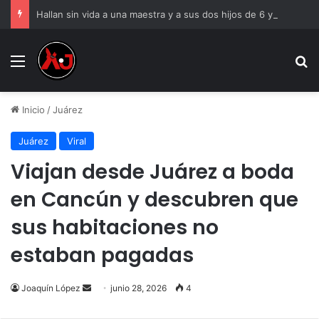
Hallan sin vida a una maestra y a sus dos hijos de 6 y 8 años
Menu
B
Inicio
/
Juárez
Juárez
Viral
Viajan desde Juárez a boda
en Cancún y descubren que
sus habitaciones no
estaban pagadas
Send
Joaquín López
junio 28, 2026
4
an