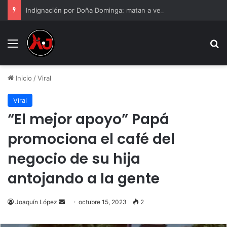
Indignación por Doña Dominga: matan a vendedora de 82 años por 90 pesos en Puebla | Video
Menu
B
Inicio
/
Viral
Viral
“El mejor apoyo” Papá
promociona el café del
negocio de su hija
antojando a la gente
Send
Joaquín López
octubre 15, 2023
2
an
email