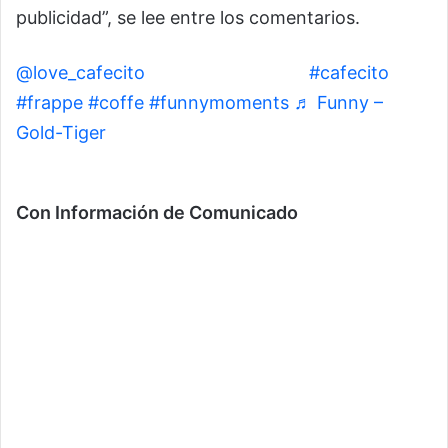
publicidad”, se lee entre los comentarios.
@love_cafecito
El cliente nunero 1
#cafecito
#frappe
#coffe
#funnymoments
♬ Funny –
Gold-Tiger
Con Información de Comunicado