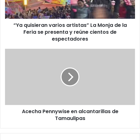
de
la
Feria
“Ya quisieran varios artistas” La Monja de la
se
presenta
Feria se presenta y reúne cientos de
y
espectadores
reúne
cientos
Acecha
de
Pennywise
espectadores
en
alcantarillas
de
Tamaulipas
Acecha Pennywise en alcantarillas de
Tamaulipas