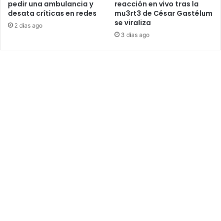
pedir una ambulancia y
reacción en vivo tras la
desata críticas en redes
mu3rt3 de César Gastélum
se viraliza
2 días ago
3 días ago