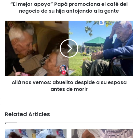
“El mejor apoyo” Papá promociona el café del
de
su
negocio de su hija antojando a la gente
hija
antojando
Allá
a
nos
la
vemos:
gente
abuelito
despide
a
su
esposa
antes
Allá nos vemos: abuelito despide a su esposa
de
morir
antes de morir
Related Articles