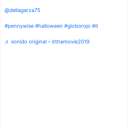
@deliagarza75
#pennywise
#halloween
#globorojo
#it
♬ sonido original – itthemovie2019