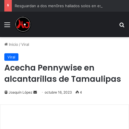
Resguardan a dos men0res hallados solos en estacionamiento
Menu
B
Inicio
/
Viral
Viral
Acecha Pennywise en
alcantarillas de Tamaulipas
Send
Joaquín López
octubre 16, 2023
4
an
email