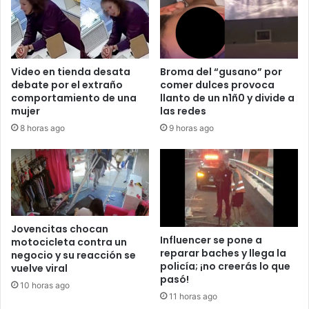
Video en tienda desata
Broma del “gusano” por
debate por el extraño
comer dulces provoca
comportamiento de una
llanto de un n1ñ0 y divide a
mujer
las redes
8 horas ago
9 horas ago
Jovencitas chocan
Influencer se pone a
motocicleta contra un
reparar baches y llega la
negocio y su reacción se
policía; ¡no creerás lo que
vuelve viral
pasó!
10 horas ago
11 horas ago