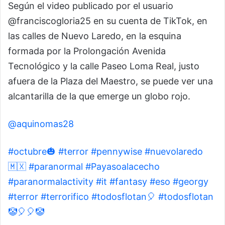
Según el video publicado por el usuario
@franciscogloria25 en su cuenta de TikTok, en
las calles de Nuevo Laredo, en la esquina
formada por la Prolongación Avenida
Tecnológico y la calle Paseo Loma Real, justo
afuera de la Plaza del Maestro, se puede ver una
alcantarilla de la que emerge un globo rojo.
@aquinomas28
#octubre🎃
#terror
#pennywise
#nuevolaredo
🇲🇽
#paranormal
#Payasoalacecho
#paranormalactivity
#it
#fantasy
#eso
#georgy
#terror
#terrorifico
#todosflotan🎈
#todosflotan
🤡🎈🎈🤡