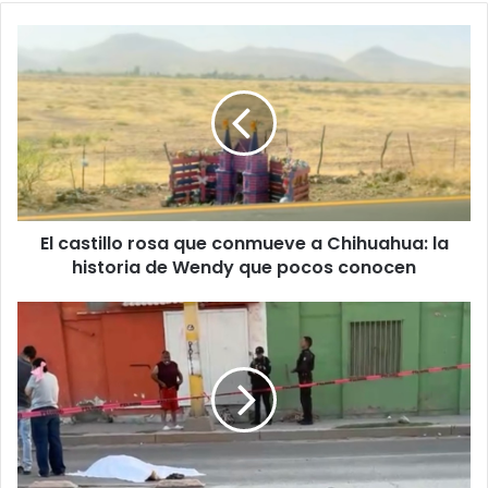
E
l
c
a
s
t
i
l
l
El castillo rosa que conmueve a Chihuahua: la
o
historia de Wendy que pocos conocen
r
o
s
A
a
t
q
r
u
o
e
p
c
e
o
l
n
l