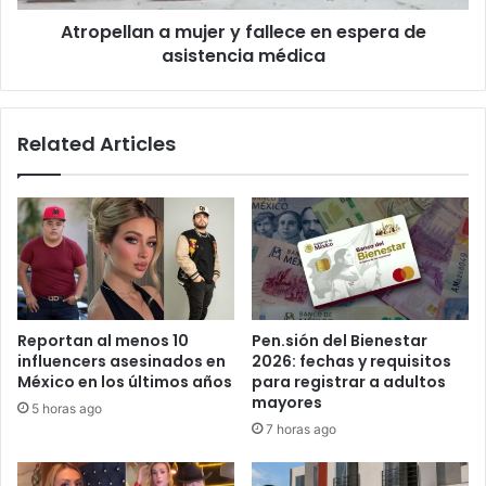
m
a
u
Atropellan a mujer y fallece en espera de
n
e
asistencia médica
a
v
m
e
u
a
j
Related Articles
C
e
h
r
i
y
h
f
u
a
a
l
h
l
u
e
a
c
Reportan al menos 10
Pen.sión del Bienestar
:
e
influencers asesinados en
2026: fechas y requisitos
l
e
México en los últimos años
para registrar a adultos
a
n
mayores
5 horas ago
h
e
7 horas ago
i
s
s
p
t
e