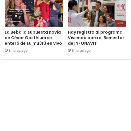
o
r
r
a
i
d
a
e
d
a
La Beba la supuesta novia
Hay registro al programa
e
s
de César Gastélum se
Vivienda para el Bienestar
W
enteró de su mu3r3 en vivo
de INFONAVIT
i
e
s
8 horas ago
8 horas ago
n
t
d
e
y
n
q
c
u
i
e
a
p
m
o
é
c
d
o
i
s
c
c
a
o