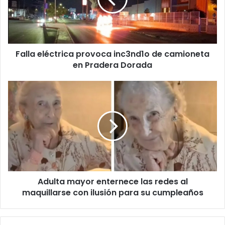
camioneta
en
Pradera
Dorada
Falla eléctrica provoca inc3nd1o de camioneta
en Pradera Dorada
Adulta
mayor
enternece
las
redes
al
maquillarse
con
ilusión
Adulta mayor enternece las redes al
para
su
maquillarse con ilusión para su cumpleaños
cumpleaños