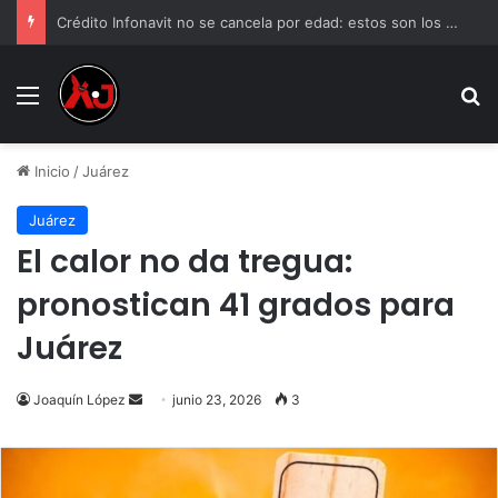
Crédito Infonavit no se cancela por edad: estos son los límites de pago
Menu
B
Inicio
/
Juárez
Juárez
El calor no da tregua:
pronostican 41 grados para
Juárez
Send
Joaquín López
junio 23, 2026
3
an
email