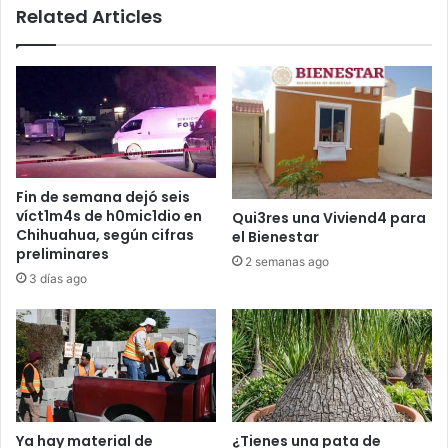
Related Articles
Fin de semana dejó seis
víct1m4s de h0mic1dio en
Qui3res una Viviend4 para
Chihuahua, según cifras
el Bienestar
preliminares
2 semanas ago
3 días ago
Ya hay material de
¿Tienes una pata de