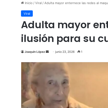
Inicio
/
Viral
/
Adulta mayor enternece las redes al maqui
Viral
Adulta mayor ent
ilusión para su 
Send
Joaquín López
junio 23, 2026
1
an
email