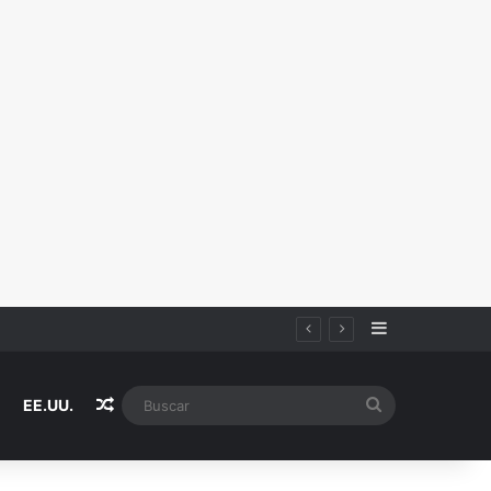
Sidebar
Random Article
Buscar
EE.UU.