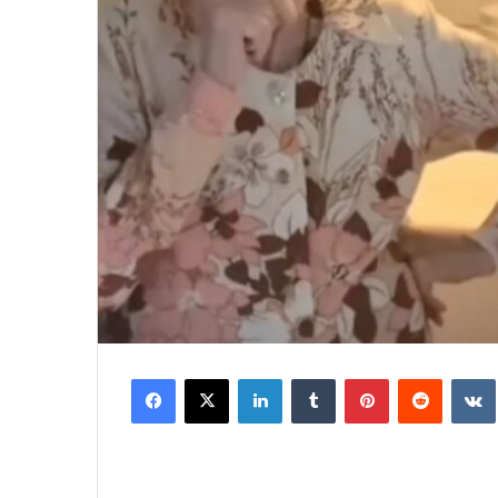
Facebook
X
LinkedIn
Tumblr
Pinterest
Reddit