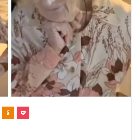
VKontakte
Odnoklassniki
Pocket