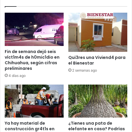
Fin de semana dejó seis
víct1m4s de h0mic1dio en
Qui3res una Viviend4 para
Chihuahua, según cifras
el Bienestar
preliminares
2 semanas ago
4 días ago
Ya hay material de
¿Tienes una pata de
construcción gr4t1s en
elefante en casa? Podrías