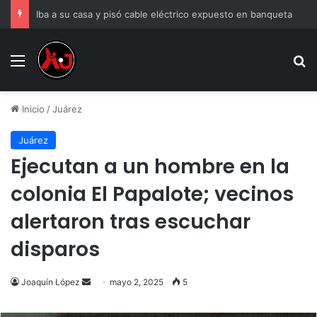
Iba a su casa y pisó cable eléctrico expuesto en banqueta
Menu
B
Inicio
/
Juárez
Juárez
Ejecutan a un hombre en la
colonia El Papalote; vecinos
alertaron tras escuchar
disparos
Send
Joaquín López
mayo 2, 2025
5
an
email