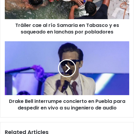
Tabasco
y
es
Tráiler cae al río Samaria en Tabasco y es
saqueado
en
saqueado en lanchas por pobladores
lanchas
por
Drake
pobladores
Bell
interrumpe
concierto
en
Puebla
para
despedir
en
Drake Bell interrumpe concierto en Puebla para
vivo
a
despedir en vivo a su ingeniero de audio
su
ingeniero
de
Related Articles
audio