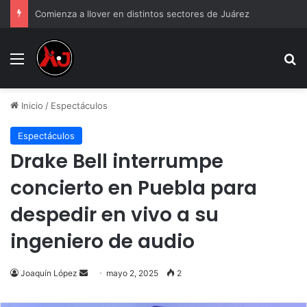
Comienza a llover en distintos sectores de Juárez
Menu
B
Inicio
/
Espectáculos
Espectáculos
Drake Bell interrumpe
concierto en Puebla para
despedir en vivo a su
ingeniero de audio
Send
Joaquín López
mayo 2, 2025
2
an
email