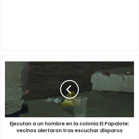
Ejecutan
a
un
hombre
en
la
colonia
El
Papalote;
Ejecutan a un hombre en la colonia El Papalote;
vecinos
alertaron
vecinos alertaron tras escuchar disparos
tras