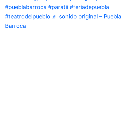
#pueblabarroca
#paratii
#feriadepuebla
#teatrodelpueblo
♬ sonido original – Puebla
Barroca