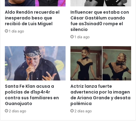
Aldo Rendón recuerda el
Influencer que estaba con
inesperado beso que
César Gastélum cuando
recibió de Luis Miguel
fue as3sinad0 rompe el
silencio
1 día ago
1 día ago
Santa Fe Klan acusa a
Actriz lanza fuerte
policías de d1sp4r4r
advertencia por la imagen
contra sus familiares en
de Ariana Grande y desata
Guanajuato
polémica
2 días ago
2 días ago