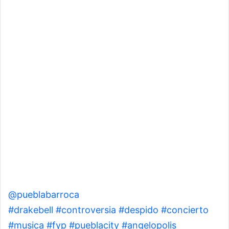
@pueblabarroca
No habrá día del trabajo para ti
#drakebell
#controversia
#despido
#concierto
#musica
#fyp
#pueblacity
#angelopolis