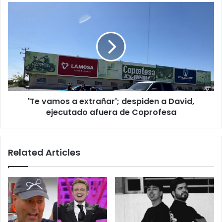
escuchar
'Te
disparos
vamos
a
extrañar';
despiden
a
David,
ejecutado
afuera
'Te vamos a extrañar'; despiden a David,
de
Coprofesa
ejecutado afuera de Coprofesa
Related Articles