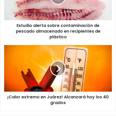
pescado
almacenado
en
recipientes
Estudio alerta sobre contaminación de
de
plástico
pescado almacenado en recipientes de
plástico
¡Calor
extremo
en
Juárez!
Alcanzará
hoy
los
40
grados
¡Calor extremo en Juárez! Alcanzará hoy los 40
grados