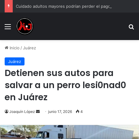
Cuidado adultos mayores podrían perder el pago de la Pensión Bienestar si incumplen estas reglas
Menu
B
Inicio
/
Juárez
Juárez
Detienen sus autos para
salvar a un perro lesi0nad0
en Juárez
Send
Joaquín López
junio 17, 2026
4
an
email