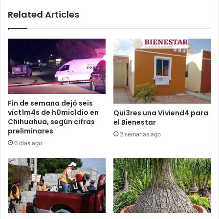
Related Articles
Fin de semana dejó seis
víct1m4s de h0mic1dio en
Qui3res una Viviend4 para
Chihuahua, según cifras
el Bienestar
preliminares
2 semanas ago
6 días ago