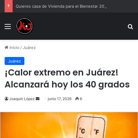
Quieres casa de Vivienda para el Bienestar 2026
Menu
B
Inicio
/
Juárez
Juárez
¡Calor extremo en Juárez!
Alcanzará hoy los 40 grados
Send
Joaquín López
junio 17, 2026
6
an
email