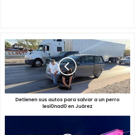
Detienen
sus
autos
para
salvar
a
un
perro
lesi0nad0
Detienen sus autos para salvar a un perro
en
Juárez
lesi0nad0 en Juárez
Jet
privado
cae