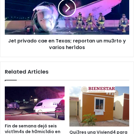
en
Texas;
reportan
un
mu3rto
y
Jet privado cae en Texas; reportan un mu3rto y
varios
her1dos
varios her1dos
Related Articles
Fin de semana dejó seis
víct1m4s de h0mic1dio en
Qui3res una Viviend4 para