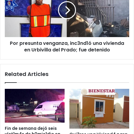
inc3nd1ó
una
vivienda
en
Urbivilla
del
Por presunta venganza, inc3nd1ó una vivienda
Prado;
fue
en Urbivilla del Prado; fue detenido
detenido
Related Articles
Fin de semana dejó seis
víct1m4s de h0mic1dio en