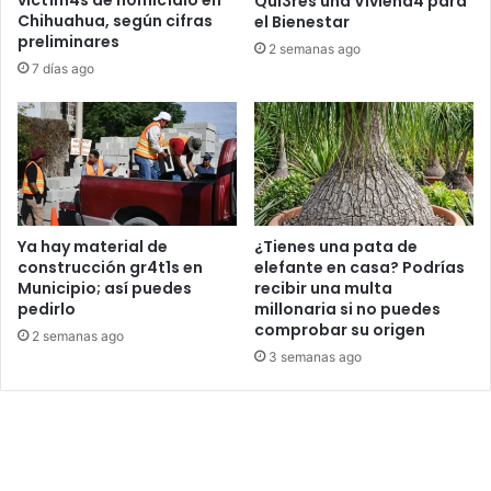
Qui3res una Viviend4 para
Chihuahua, según cifras
el Bienestar
preliminares
2 semanas ago
7 días ago
Ya hay material de
¿Tienes una pata de
construcción gr4t1s en
elefante en casa? Podrías
Municipio; así puedes
recibir una multa
pedirlo
millonaria si no puedes
comprobar su origen
2 semanas ago
3 semanas ago