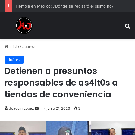
Tiembla en México: ¿Dónde se registró el sismo hoy lunes 10 de agosto? | Epicentro
Menu
B
Inicio
/
Juárez
Juárez
Detienen a presuntos
responsables de as4lt0s a
tiendas de conveniencia
Send
Joaquín López
junio 21, 2026
3
an
email