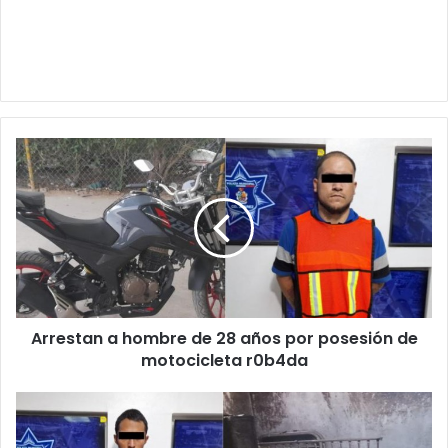
Arrestan
a
hombre
de
28
años
por
posesión
de
Arrestan a hombre de 28 años por posesión de
motocicleta
r0b4da
motocicleta r0b4da
Por
presunta
venganza,