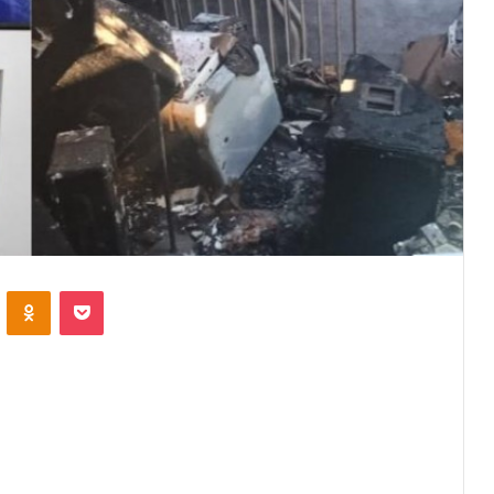
VKontakte
Odnoklassniki
Pocket