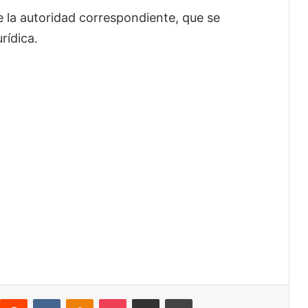
e la autoridad correspondiente, que se
rídica.
interest
Reddit
VKontakte
Odnoklassniki
Pocket
Share via Email
Print