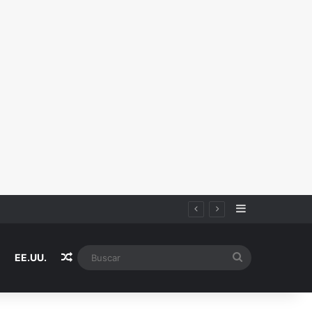
Sidebar
Random Article
Buscar
EE.UU.