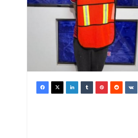
Facebook
X
LinkedIn
Tumblr
Pinterest
Reddit