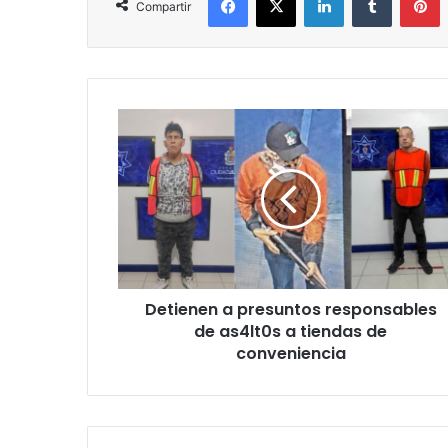
Compartir
Detienen
a
presuntos
responsables
de
as4lt0s
a
tiendas
de
Detienen a presuntos responsables
conveniencia
de as4lt0s a tiendas de
conveniencia