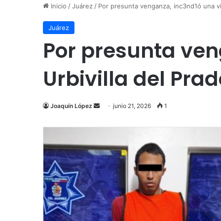
Inicio
/
Juárez
/
Por presunta venganza, inc3nd1ó una viv
Juárez
Por presunta ven
Urbivilla del Pra
Send
Joaquín López
junio 21, 2026
1
an
email