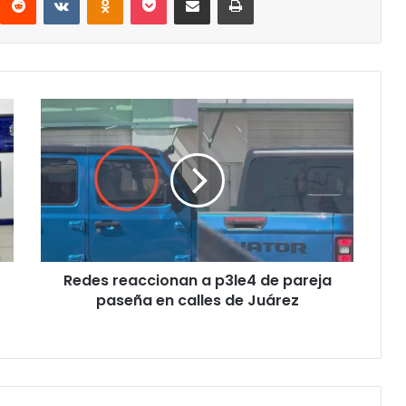
Redes
reaccionan
a
p3le4
de
pareja
paseña
en
calles
Redes reaccionan a p3le4 de pareja
de
Juárez
paseña en calles de Juárez