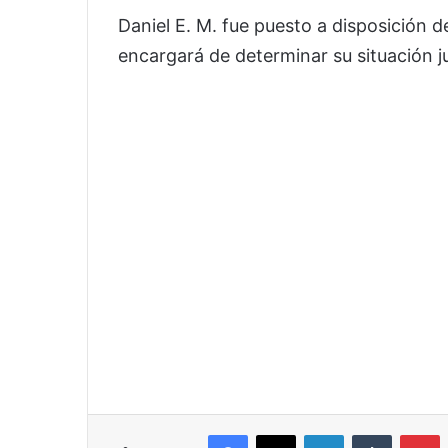
Daniel E. M. fue puesto a disposición d
encargará de determinar su situación ju
Facebook
X
LinkedIn
Tumblr
P