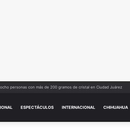
 ocho personas con más de 200 gramos de cristal en Ciudad Juárez
IONAL
ESPECTÁCULOS
INTERNACIONAL
CHIHUAHUA