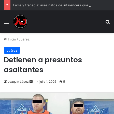
Fama y tragedia: asesinatos de influencers que impactaron a México
Menu
B
Inicio
/
Juárez
Juárez
Detienen a presuntos
asaltantes
Send
Joaquín López
julio 1, 2026
5
an
email