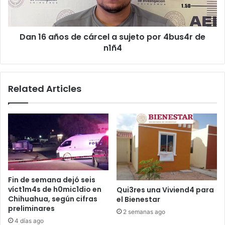
sujeto
por
4bus4r
Dan 16 años de cárcel a sujeto por 4bus4r de
de
n1ñ4
n1ñ4
Related Articles
Fin de semana dejó seis
víct1m4s de h0mic1dio en
Qui3res una Viviend4 para
Chihuahua, según cifras
el Bienestar
preliminares
2 semanas ago
4 días ago