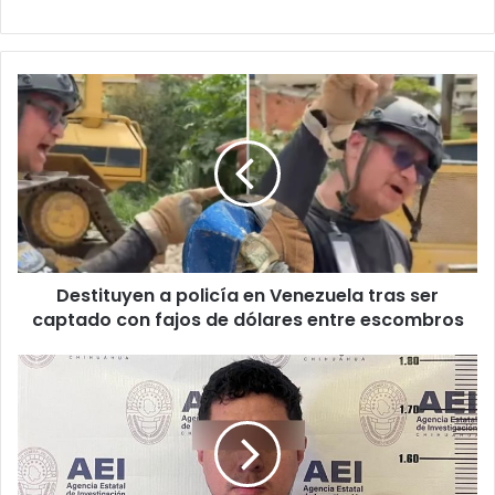
Destituyen
a
policía
en
Venezuela
tras
ser
captado
con
Destituyen a policía en Venezuela tras ser
fajos
de
captado con fajos de dólares entre escombros
dólares
entre
Dan
escombros
16
años
de
cárcel
a