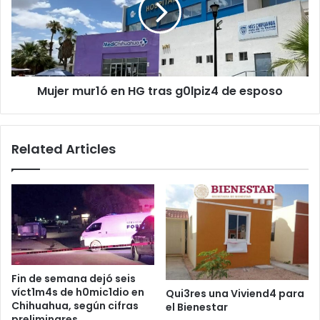
tras
g0lpiz4
de
esposo
Mujer mur1ó en HG tras g0lpiz4 de esposo
Related Articles
Fin de semana dejó seis
víct1m4s de h0mic1dio en
Qui3res una Viviend4 para
Chihuahua, según cifras
el Bienestar
preliminares