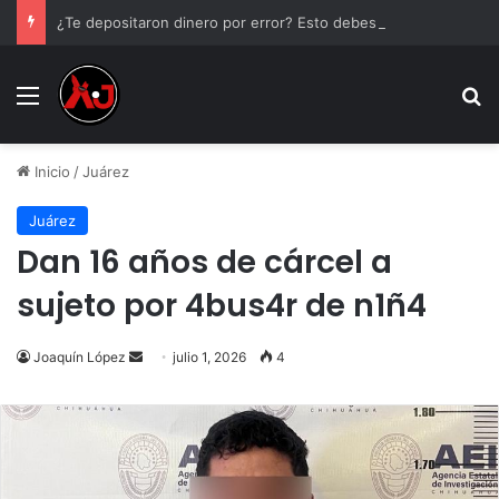
¿Te depositaron dinero por error? Esto debes hacer antes de tocarlo
Menu
B
Inicio
/
Juárez
Juárez
Dan 16 años de cárcel a
sujeto por 4bus4r de n1ñ4
Send
Joaquín López
julio 1, 2026
4
an
email