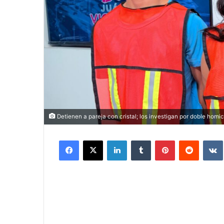
Detienen a pareja con cristal; los investigan por doble homic
Facebook
X
LinkedIn
Tumblr
Pinterest
Reddit