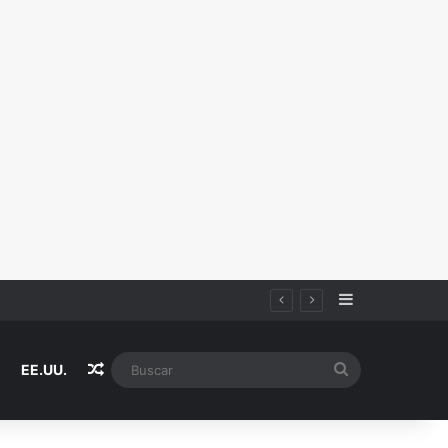
Sidebar
Random Article
Buscar
EE.UU.