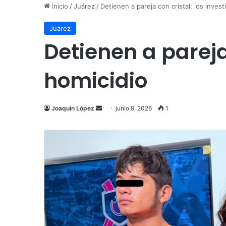
Inicio
/
Juárez
/
Detienen a pareja con cristal; los inves
Juárez
Detienen a pareja
homicidio
Send
Joaquín López
junio 9, 2026
1
an
email