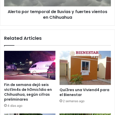
vientos
en
Alerta por temporal de lluvias y fuertes vientos
Chihuahua
en Chihuahua
Related Articles
Fin de semana dejó seis
víct1m4s de h0mic1dio en
Qui3res una Viviend4 para
Chihuahua, según cifras
el Bienestar
preliminares
2 semanas ago
4 días ago