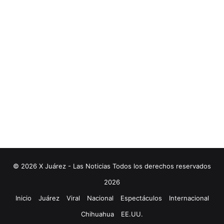
© 2026 X Juárez - Las Noticias Todos los derechos reservados
2026
Inicio
Juárez
Viral
Nacional
Espectáculos
Internacional
Chihuahua
EE.UU.