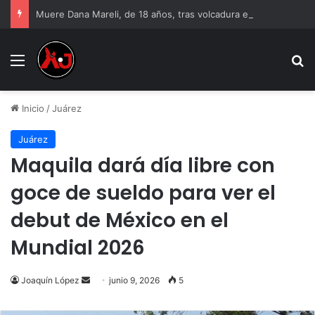
Muere Dana Mareli, de 18 años, tras volcadura en Ciudad Juárez
Menu
B
Inicio
/
Juárez
Juárez
Maquila dará día libre con
goce de sueldo para ver el
debut de México en el
Mundial 2026
Send
Joaquín López
junio 9, 2026
5
an
email