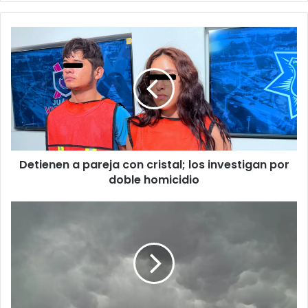
Detienen
a
pareja
con
cristal;
los
investigan
por
doble
Detienen a pareja con cristal; los investigan por
homicidio
doble homicidio
Alerta
por
temporal
de
lluvias
y
fuertes