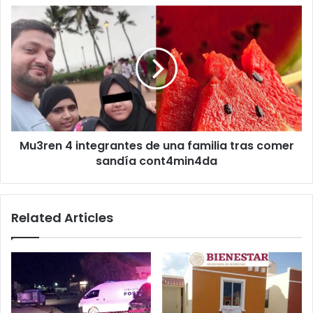
Mu3ren
4
integrantes
de
una
familia
tras
comer
sandía
Mu3ren 4 integrantes de una familia tras comer
cont4min4da
sandía cont4min4da
Related Articles