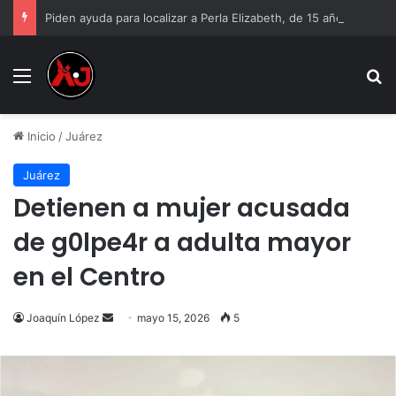
Piden ayuda para localizar a Perla Elizabeth, de 15 años
Menu
B
Inicio
/
Juárez
Juárez
Detienen a mujer acusada
de g0lpe4r a adulta mayor
en el Centro
Send
Joaquín López
mayo 15, 2026
5
an
email