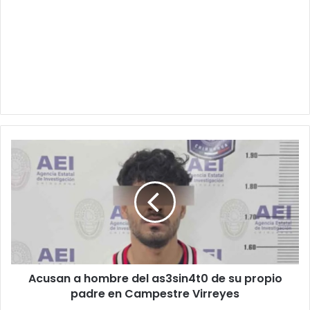
Acusan
a
hombre
del
as3sin4t0
de
su
propio
padre
Acusan a hombre del as3sin4t0 de su propio
en
Campestre
padre en Campestre Virreyes
Virreyes