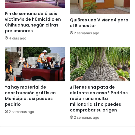
Fin de semana dejó seis
víct1m4s de h0mic1dio en
Qui3res una Viviend4 para
Chihuahua, según cifras
el Bienestar
preliminares
2 semanas ago
4 días ago
Ya hay material de
¿Tienes una pata de
construcción gr4t1s en
elefante en casa? Podrías
Municipio; así puedes
recibir una multa
pedirlo
millonaria si no puedes
comprobar su origen
2 semanas ago
2 semanas ago