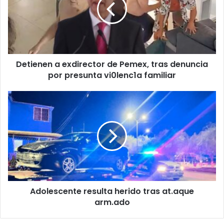
Pemex,
tras
denuncia
por
presunta
Detienen a exdirector de Pemex, tras denuncia
vi0lenc1a
familiar
por presunta vi0lenc1a familiar
Adolescente
resulta
herido
tras
at.aque
arm.ado
Adolescente resulta herido tras at.aque
arm.ado