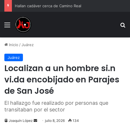
Hallan cadáver cerca de Camino Real
Menu
B
Inicio
/
Juárez
Juárez
Localizan a un hombre si.n
vi.da encobijado en Parajes
de San José
El hallazgo fue realizado por personas que
transitaban por el sector
Send
Joaquín López
julio 8, 2026
134
an