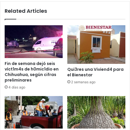
Related Articles
Fin de semana dejó seis
víct1m4s de h0mic1dio en
Qui3res una Viviend4 para
Chihuahua, según cifras
el Bienestar
preliminares
2 semanas ago
4 días ago