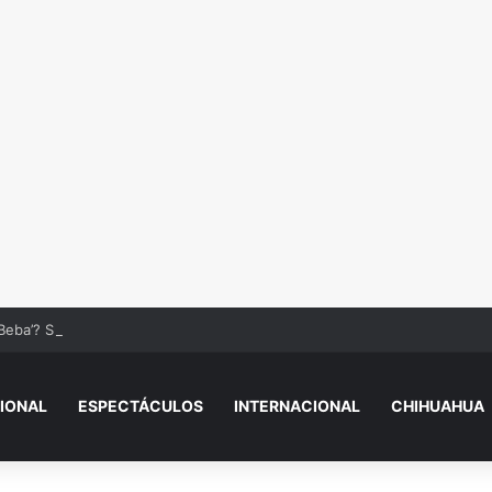
Beba’? Su reacción en vivo tras la mu3rt3 de César Gastélum se viraliza
IONAL
ESPECTÁCULOS
INTERNACIONAL
CHIHUAHUA