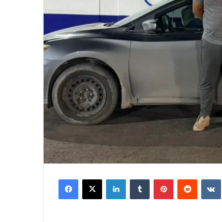
Facebook
X
LinkedIn
Tumblr
Pinterest
Reddit