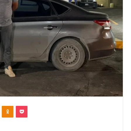
VKontakte
Odnoklassniki
Pocket