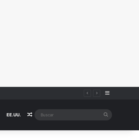
Sidebar
Random Article
Buscar
EE.UU.