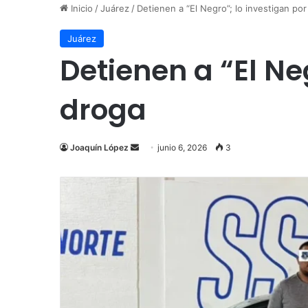
Inicio
/
Juárez
/
Detienen a “El Negro”; lo investigan po
Juárez
Detienen a “El Ne
droga
Send
Joaquín López
junio 6, 2026
3
an
email