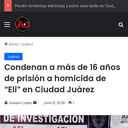
Prevén tormentas eléctricas y polvo esta tarde en Ciudad Juárez
Menu
B
Inicio
/
Juárez
Juárez
Condenan a más de 16 años
de prisión a homicida de
“Eli” en Ciudad Juárez
Send
Joaquín López
junio 6, 2026
1
an
email