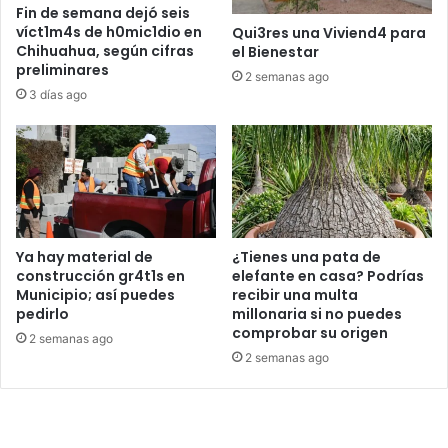
Fin de semana dejó seis
víct1m4s de h0mic1dio en
Qui3res una Viviend4 para
Chihuahua, según cifras
el Bienestar
preliminares
2 semanas ago
3 días ago
Ya hay material de
¿Tienes una pata de
construcción gr4t1s en
elefante en casa? Podrías
Municipio; así puedes
recibir una multa
pedirlo
millonaria si no puedes
comprobar su origen
2 semanas ago
2 semanas ago