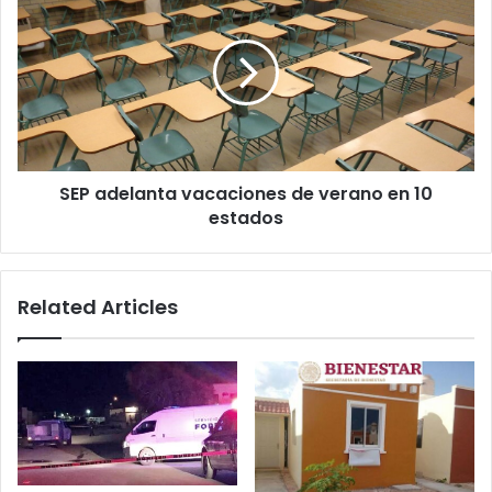
adelanta
vacaciones
de
verano
en
10
estados
SEP adelanta vacaciones de verano en 10
estados
Related Articles