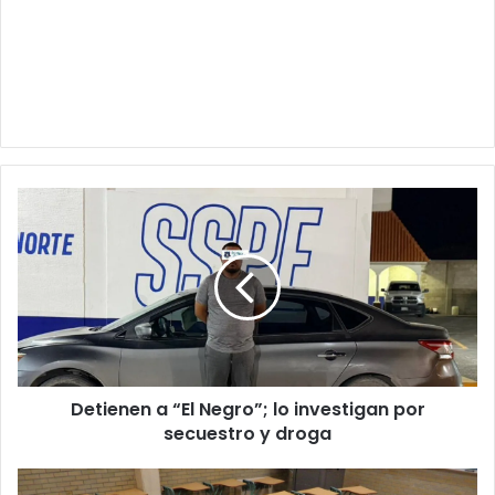
Detienen
a
“El
Negro”;
lo
investigan
por
secuestro
y
Detienen a “El Negro”; lo investigan por
droga
secuestro y droga
SEP