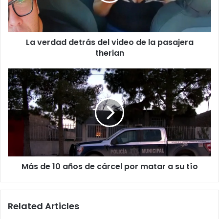
de
la
pasajera
therian
La verdad detrás del video de la pasajera
therian
Más
de
10
años
de
cárcel
por
matar
a
Más de 10 años de cárcel por matar a su tío
su
tío
Related Articles