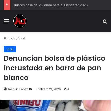
Quieres casa de Vivienda para el Bienestar 2026
Menu
B
Inicio
/
Viral
Viral
Denuncian bolsa de plástico
incrustada en barra de pan
blanco
Send
Joaquín López
febrero 21, 2026
4
an
email