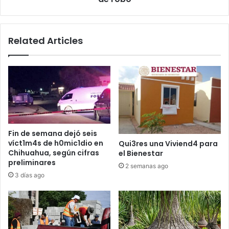
Related Articles
Fin de semana dejó seis
víct1m4s de h0mic1dio en
Qui3res una Viviend4 para
Chihuahua, según cifras
el Bienestar
preliminares
2 semanas ago
3 días ago