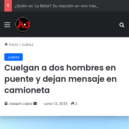
¿Quién es ‘La Beba’? Su reacción en vivo tras la mu3rt3 de César Gastélum se viraliza
Menu
B
Inicio
/
Juárez
Juárez
Cuelgan a dos hombres en
puente y dejan mensaje en
camioneta
Send
Joaquín López
junio 13, 2025
2
an
email