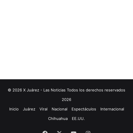
© 2026 X Juárez - Las Noticias Todos los derechos reservados
2026
Inicio
Juárez
Viral
Nacional
Espectáculos
Internacional
Chihuahua
EE.UU.
Facebook
X
YouTube
Instagram