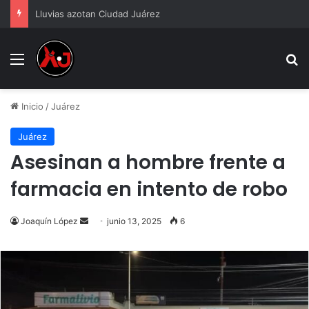
Lluvias azotan Ciudad Juárez
Menu
B
Inicio
/
Juárez
Juárez
Asesinan a hombre frente a
farmacia en intento de robo
Send
Joaquín López
junio 13, 2025
6
an
email