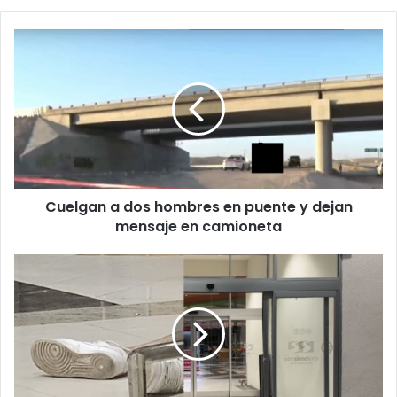
Cuelgan
a
dos
hombres
en
puente
y
dejan
mensaje
Cuelgan a dos hombres en puente y dejan
en
camioneta
mensaje en camioneta
Asesinan
a
una
persona
en
Plaza
Sendero