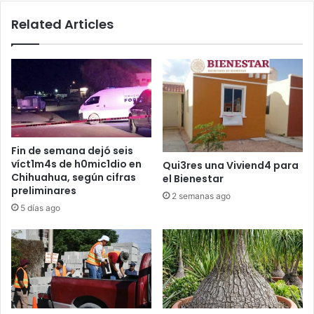
Related Articles
Fin de semana dejó seis
víct1m4s de h0mic1dio en
Qui3res una Viviend4 para
Chihuahua, según cifras
el Bienestar
preliminares
2 semanas ago
5 días ago