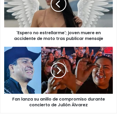
muere
en
accidente
de
moto
'Espero no estrellarme'; joven muere en
tras
publicar
accidente de moto tras publicar mensaje
mensaje
Fan
lanza
su
anillo
de
compromiso
durante
concierto
de
Fan lanza su anillo de compromiso durante
Julión
Álvarez
concierto de Julión Álvarez