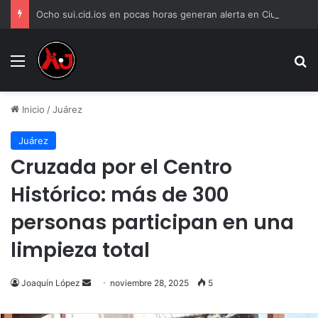
Ocho sui.cid.ios en pocas horas generan alerta en Ciudad Juárez
Menu
B
Inicio
/
Juárez
Juárez
Cruzada por el Centro
Histórico: más de 300
personas participan en una
limpieza total
Send
Joaquín López
noviembre 28, 2025
5
an
email