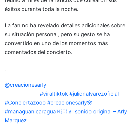
reunió a miles de fanáticos que corearon sus
éxitos durante toda la noche.
La fan no ha revelado detalles adicionales sobre
su situación personal, pero su gesto se ha
convertido en uno de los momentos más
comentados del concierto.
.
@creacionesarly
Se que esta mejor decirnos
adiooooos 🙃
#viraltiktok
#julionalvarezoficial
#Conciertazooo
#creacionesarly🌸
#managuanicaragua🇳🇮
♬ sonido original – Arly
Marquez