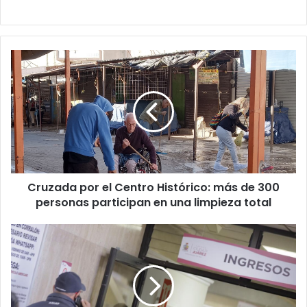
Cruzada
por
el
Centro
Histórico:
más
de
300
personas
Cruzada por el Centro Histórico: más de 300
participan
en
personas participan en una limpieza total
una
limpieza
Dan
total
descuentos
en
Predial
e
infracciones