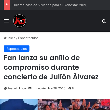
Quieres casa de Vivienda para el Bienestar 2026
Menu
B
Inicio
/
Espectáculos
Espectáculos
Fan lanza su anillo de
compromiso durante
concierto de Julión Álvarez
Send
Joaquín López
noviembre 28, 2025
8
an
email