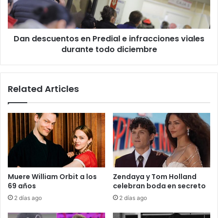
viales
durante
todo
Dan descuentos en Predial e infracciones viales
diciembre
durante todo diciembre
Related Articles
Muere William Orbit a los
Zendaya y Tom Holland
69 años
celebran boda en secreto
2 días ago
2 días ago