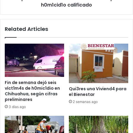
h0m1cid1o calificado
Related Articles
Fin de semana dejó seis
víct1m4s de h0mic1dio en
Qui3res una Viviend4 para
Chihuahua, según cifras
el Bienestar
preliminares
2 semanas ago
3 días ago