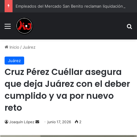
Empleados del Mercado San Benito reclaman liquidación tras cierre
Menu
B
Inicio
/
Juárez
Juárez
Cruz Pérez Cuéllar asegura
que deja Juárez con el deber
cumplido y va por nuevo
reto
Send
Joaquín López
junio 17, 2026
2
an
email