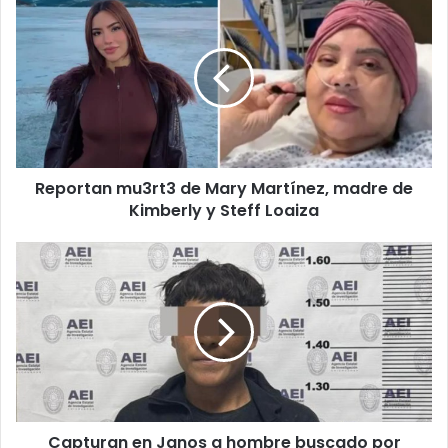
mu3rt3
de
Mary
Martínez,
madre
de
Kimberly
y
Reportan mu3rt3 de Mary Martínez, madre de
Steff
Loaiza
Kimberly y Steff Loaiza
Capturan
en
Janos
a
hombre
buscado
por
h0m1cid1o
calificado
Capturan en Janos a hombre buscado por