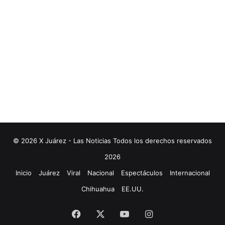
© 2026 X Juárez - Las Noticias Todos los derechos reservados
2026
Inicio
Juárez
Viral
Nacional
Espectáculos
Internacional
Chihuahua
EE.UU.
Facebook
X
YouTube
Instagram