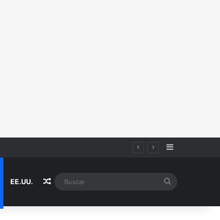
Sidebar
Random Article
Buscar
EE.UU.