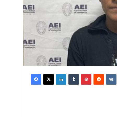
Facebook
X
LinkedIn
Tumblr
Pinterest
Reddit