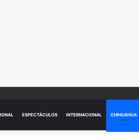
mujer en el Santa Fe y presuntamente se burló; la exhibieron asustada
IONAL
ESPECTÁCULOS
INTERNACIONAL
CHIHUAHUA