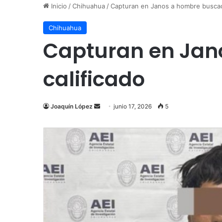
Inicio
/
Chihuahua
/
Capturan en Janos a hombre buscad
Chihuahua
Capturan en Jan
calificado
Send
Joaquín López
junio 17, 2026
5
an
email