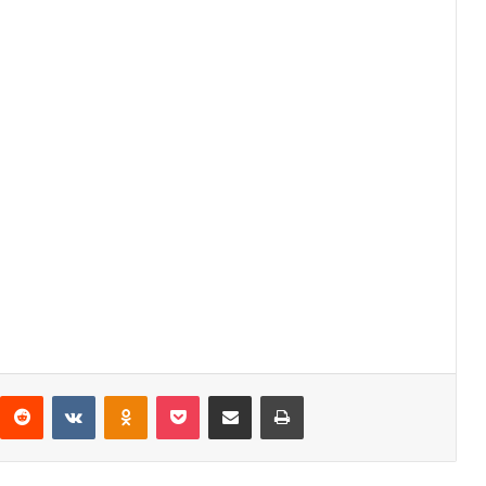
interest
Reddit
VKontakte
Odnoklassniki
Pocket
Share via Email
Print