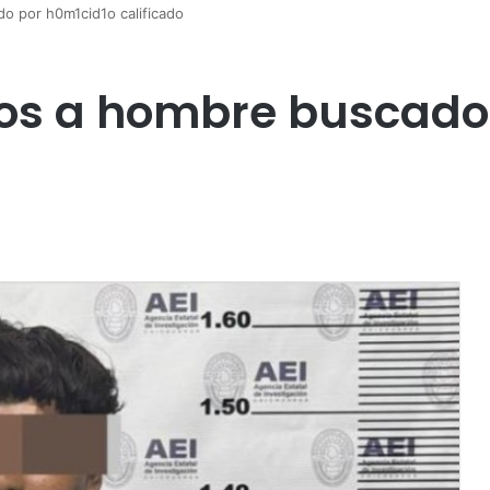
o por h0m1cid1o calificado
os a hombre buscado