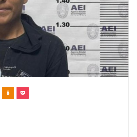
VKontakte
Odnoklassniki
Pocket