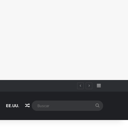
Sidebar
Random Article
Buscar
EE.UU.