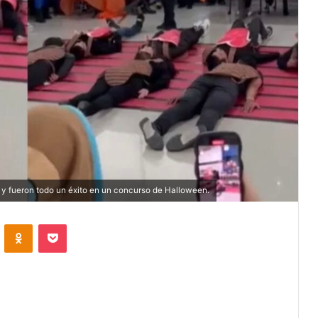
 y fueron todo un éxito en un concurso de Halloween.
VKontakte
Odnoklassniki
Pocket