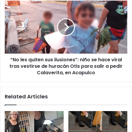
“No
les
quiten
sus
ilusiones”:
niño
se
hace
viral
“No les quiten sus ilusiones”: niño se hace viral
tras
vestirse
tras vestirse de huracán Otis para salir a pedir
de
Calaverita, en Acapulco
huracán
Otis
para
Related Articles
salir
a
pedir
Calaverita,
en
Acapulco