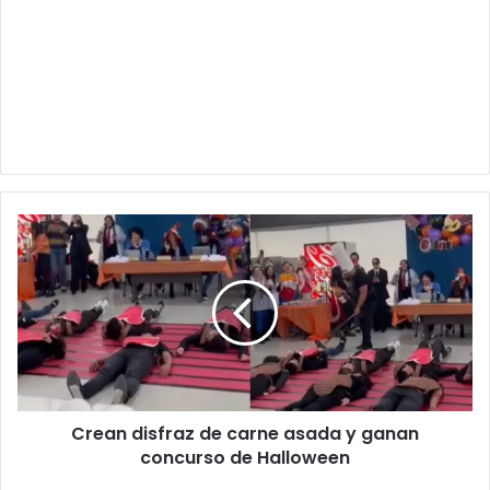
Crean
disfraz
de
carne
asada
y
ganan
concurso
de
Crean disfraz de carne asada y ganan
Halloween
concurso de Halloween