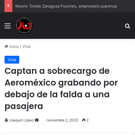
Muere Tomás Zaragoza Fuentes, empresario juarense
Menu
B
Inicio
/
Viral
Viral
Captan a sobrecargo de
Aeroméxico grabando por
debajo de la falda a una
pasajera
Send
Joaquín López
noviembre 2, 2023
2
an
email