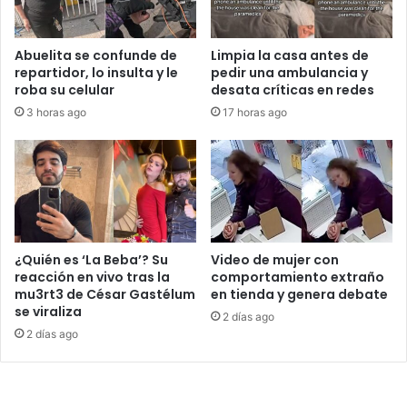
Abuelita se confunde de
Limpia la casa antes de
repartidor, lo insulta y le
pedir una ambulancia y
roba su celular
desata críticas en redes
3 horas ago
17 horas ago
¿Quién es ‘La Beba’? Su
Video de mujer con
reacción en vivo tras la
comportamiento extraño
mu3rt3 de César Gastélum
en tienda y genera debate
se viraliza
2 días ago
2 días ago