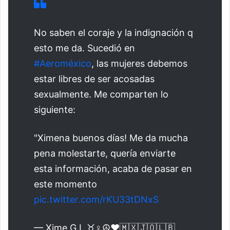
No saben el coraje y la indignación q
esto me da. Sucedió en
#Aeroméxico
, las mujeres debemos
estar libres de ser acosadas
sexualmente. Me comparten lo
siguiente:
"Ximena buenos días! Me da mucha
pena molestarte, quería enviarte
esta información, acaba de pasar en
este momento
pic.twitter.com/rKU33tDNxS
— Xime G.I. ♉♀️☮️❤️🇲🇽🇯🇴🇱🇧