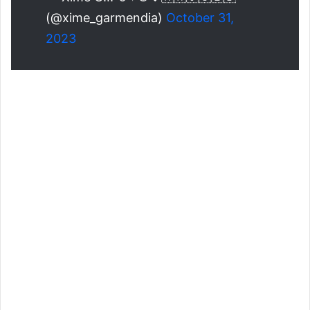
(@xime_garmendia)
October 31,
2023