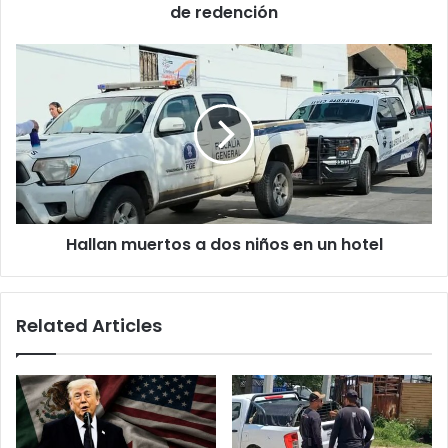
depresión
de redención
y
un
Hallan
intento
muertos
de
a
redención
dos
niños
en
un
hotel
Hallan muertos a dos niños en un hotel
Related Articles