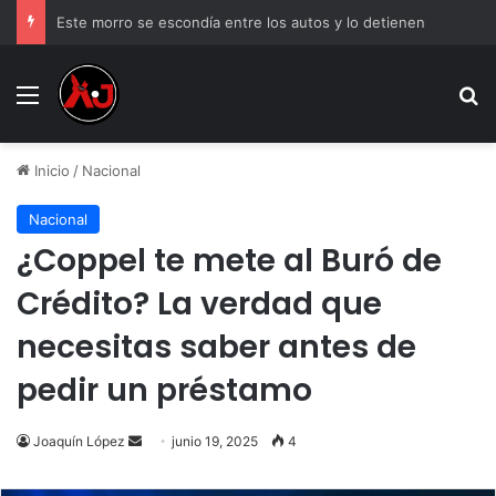
Este morro se escondía entre los autos y lo detienen
Menu
B
Inicio
/
Nacional
Nacional
¿Coppel te mete al Buró de
Crédito? La verdad que
necesitas saber antes de
pedir un préstamo
Send
Joaquín López
junio 19, 2025
4
an
email