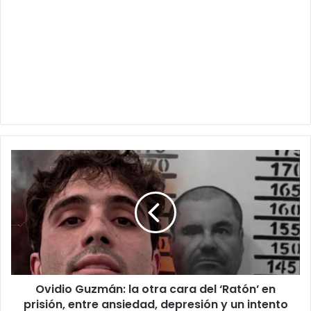
Ovidio
Guzmán:
la
otra
cara
del
‘Ratón’
en
prisión,
Ovidio Guzmán: la otra cara del ‘Ratón’ en
entre
ansiedad,
prisión, entre ansiedad, depresión y un intento