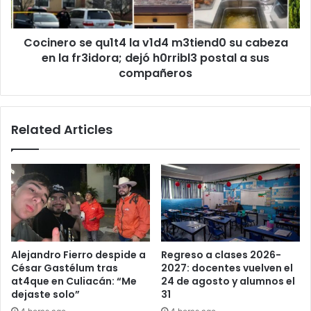
cabeza
en
Cocinero se qu1t4 la v1d4 m3tiend0 su cabeza
la
fr3idora;
en la fr3idora; dejó h0rribl3 postal a sus
dejó
compañeros
h0rribl3
postal
a
Related Articles
sus
compañeros
Alejandro Fierro despide a
Regreso a clases 2026-
César Gastélum tras
2027: docentes vuelven el
at4que en Culiacán: “Me
24 de agosto y alumnos el
dejaste solo”
31