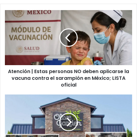
Atención
|
Estas
personas
NO
deben
aplicarse
la
vacuna
Atención | Estas personas NO deben aplicarse la
contra
el
vacuna contra el sarampión en México; LISTA
sarampión
oficial
en
México;
Cocinero
LISTA
se
oficial
qu1t4
la
v1d4
m3tiend0
su