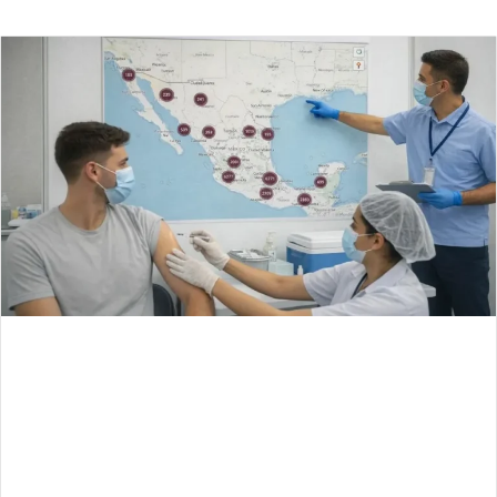
an
email