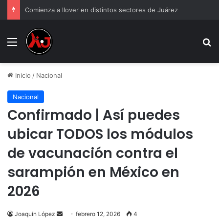
Comienza a llover en distintos sectores de Juárez
Menu
B
Inicio
/
Nacional
Nacional
Confirmado | Así puedes
ubicar TODOS los módulos
de vacunación contra el
sarampión en México en
2026
Send
Joaquín López
febrero 12, 2026
4