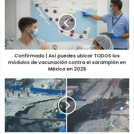
|
Así
puedes
ubicar
TODOS
los
módulos
de
Confirmado | Así puedes ubicar TODOS los
vacunación
contra
módulos de vacunación contra el sarampión en
el
México en 2026
sarampión
en
Colapso
México
en
en
Shanghái:
2026
Un
socavón
gigante
cierra
una
intersección