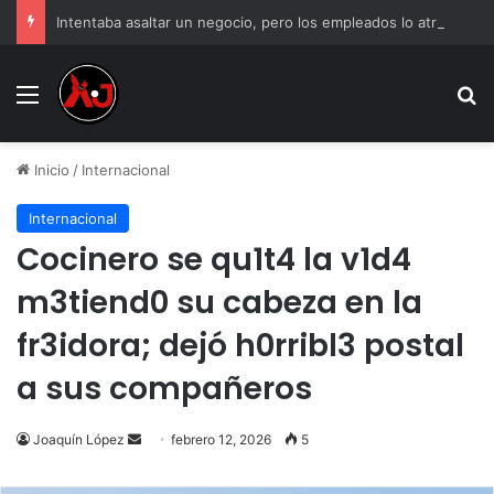
Intentaba asaltar un negocio, pero los empleados lo atraparon en Juárez
Menu
B
Inicio
/
Internacional
Internacional
Cocinero se qu1t4 la v1d4
m3tiend0 su cabeza en la
fr3idora; dejó h0rribl3 postal
a sus compañeros
Send
Joaquín López
febrero 12, 2026
5
an
email