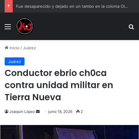
Fue desaparecido y dejado en un tambo en la colonia Olivia Espinoza
Menu
B
Inicio
/
Juárez
Juárez
Conductor ebrio ch0ca
contra unidad militar en
Tierra Nueva
Send
Joaquín López
junio 18, 2026
2
an
email