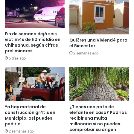
Fin de semana dejó seis
víct1m4s de h0mic1dio en
Qui3res una Viviend4 para
Chihuahua, según cifras
el Bienestar
preliminares
2 semanas ago
5 días ago
Ya hay material de
¿Tienes una pata de
construcción gr4t1s en
elefante en casa? Podrías
Municipio; así puedes
recibir una multa
pedirlo
millonaria si no puedes
comprobar su origen
2 semanas ago