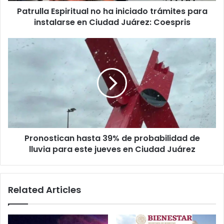
Patrulla Espiritual no ha iniciado trámites para
Ciudad
Juárez:
instalarse en Ciudad Juárez: Coespris
Coespris
Pronostican
hasta
39%
de
probabilidad
de
lluvia
para
este
Pronostican hasta 39% de probabilidad de
jueves
en
lluvia para este jueves en Ciudad Juárez
Ciudad
Juárez
Related Articles