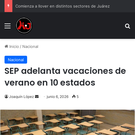
Comienza a llover en distintos sectores de Juárez
Menu
B
Inicio
/
Nacional
Nacional
SEP adelanta vacaciones de
verano en 10 estados
Send
Joaquín López
junio 6, 2026
5
an
email