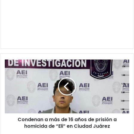
Condenan
a
más
de
16
años
de
prisión
a
Condenan a más de 16 años de prisión a
homicida
de
homicida de “Eli” en Ciudad Juárez
“Eli”