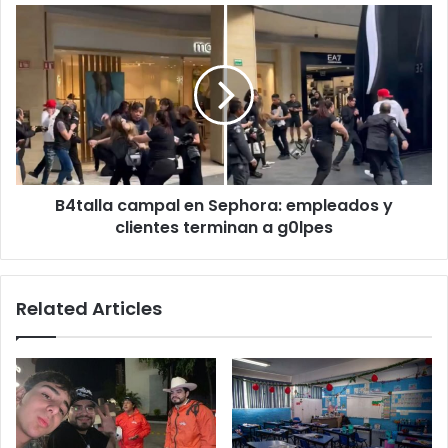
en
B4talla
Ciudad
campal
Juárez
en
Sephora:
empleados
y
clientes
terminan
a
B4talla campal en Sephora: empleados y
g0lpes
clientes terminan a g0lpes
Related Articles