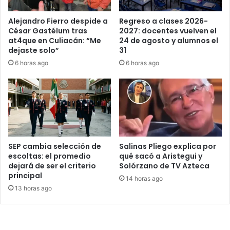
Alejandro Fierro despide a
Regreso a clases 2026-
César Gastélum tras
2027: docentes vuelven el
at4que en Culiacán: “Me
24 de agosto y alumnos el
dejaste solo”
31
6 horas ago
6 horas ago
SEP cambia selección de
Salinas Pliego explica por
escoltas: el promedio
qué sacó a Aristegui y
dejará de ser el criterio
Solórzano de TV Azteca
principal
14 horas ago
13 horas ago