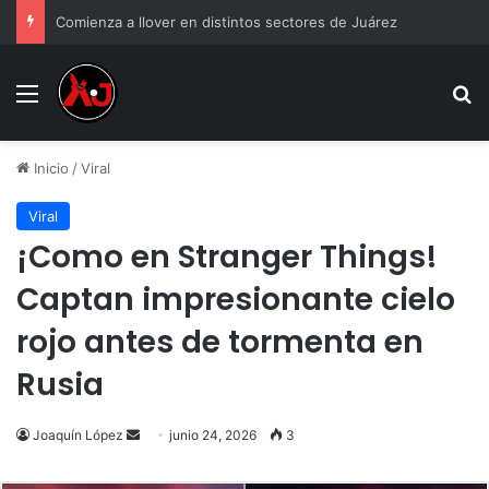
Comienza a llover en distintos sectores de Juárez
Menu
B
Inicio
/
Viral
Viral
¡Como en Stranger Things!
Captan impresionante cielo
rojo antes de tormenta en
Rusia
Send
Joaquín López
junio 24, 2026
3
an
email