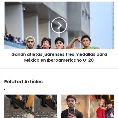
cristal
Ganan
atletas
juarenses
tres
medallas
para
México
en
Iberoamericano
Ganan atletas juarenses tres medallas para
U-
20
México en Iberoamericano U-20
Related Articles