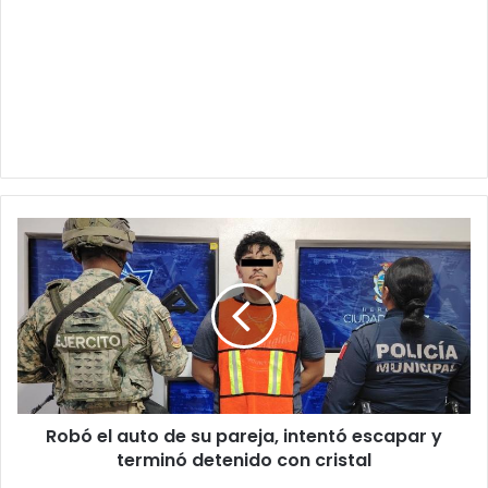
Robó
el
auto
de
su
pareja,
intentó
escapar
y
Robó el auto de su pareja, intentó escapar y
terminó
detenido
terminó detenido con cristal
con