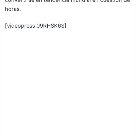
horas.
[videopress 09RHSK6S]