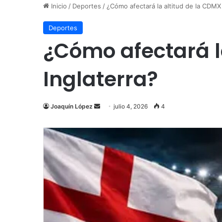
Inicio
/
Deportes
/
¿Cómo afectará la altitud de la CDMX
Deportes
¿Cómo afectará l
Inglaterra?
Send
Joaquín López
julio 4, 2026
4
an
email