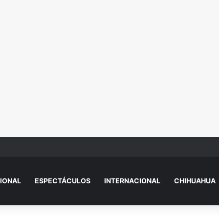
 explica por qué sacó a Aristegui y Solórzano de TV Azteca
IONAL
ESPECTÁCULOS
INTERNACIONAL
CHIHUAHUA