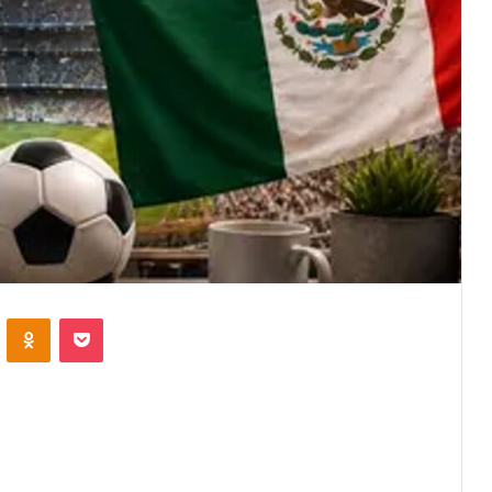
VKontakte
Odnoklassniki
Pocket