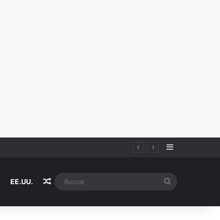
Sidebar
Random Article
Buscar
EE.UU.