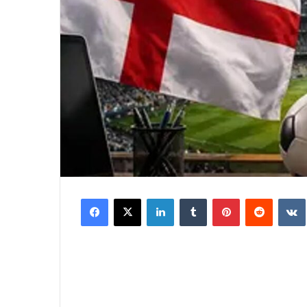
Facebook
X
LinkedIn
Tumblr
Pinterest
Reddit