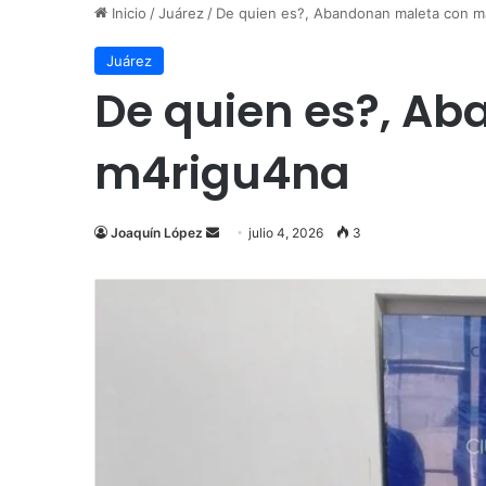
Inicio
/
Juárez
/
De quien es?, Abandonan maleta con m
Juárez
De quien es?, Ab
m4rigu4na
Send
Joaquín López
julio 4, 2026
3
an
email