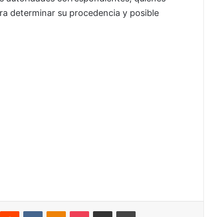
ra determinar su procedencia y posible
interest
Reddit
VKontakte
Odnoklassniki
Pocket
Share via Email
Print