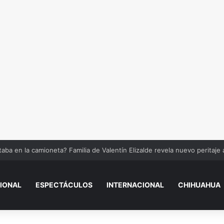
tos mayores podrían perder el pago de la Pensión Bienestar si incumpl
IONAL
ESPECTÁCULOS
INTERNACIONAL
CHIHUAHUA