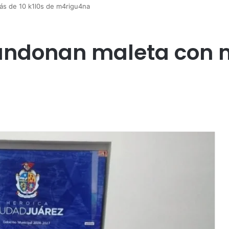
ás de 10 k1l0s de m4rigu4na
andonan maleta con m