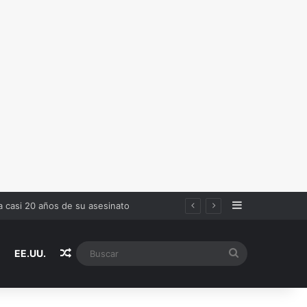
Sidebar
en estas reglas
Random Article
Buscar
EE.UU.