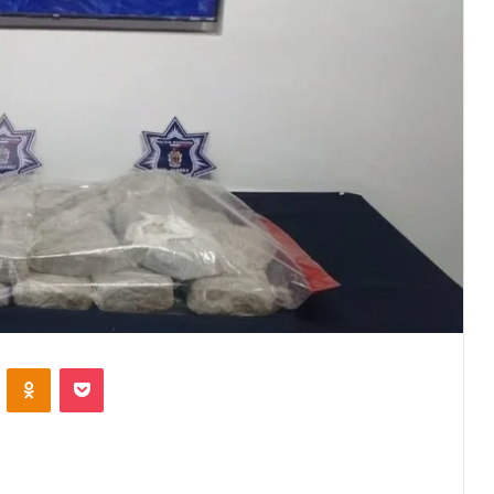
VKontakte
Odnoklassniki
Pocket