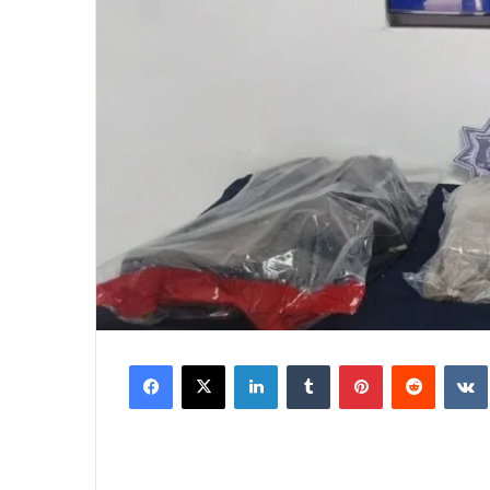
Facebook
X
LinkedIn
Tumblr
Pinterest
Reddit