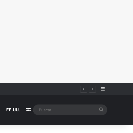
Sidebar
Random Article
Buscar
EE.UU.