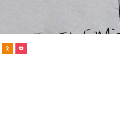
VKontakte
Odnoklassniki
Pocket