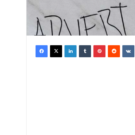
Facebook
X
LinkedIn
Tumblr
Pinterest
Reddit