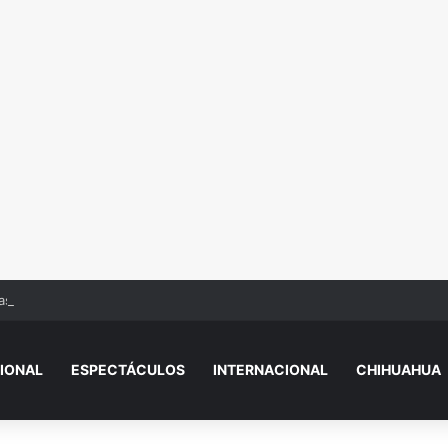
sas del Bienestar, esto es lo que tienes que hacer
IONAL
ESPECTÁCULOS
INTERNACIONAL
CHIHUAHUA