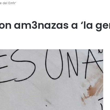
 del Em1r’
n am3nazas a ‘la gen