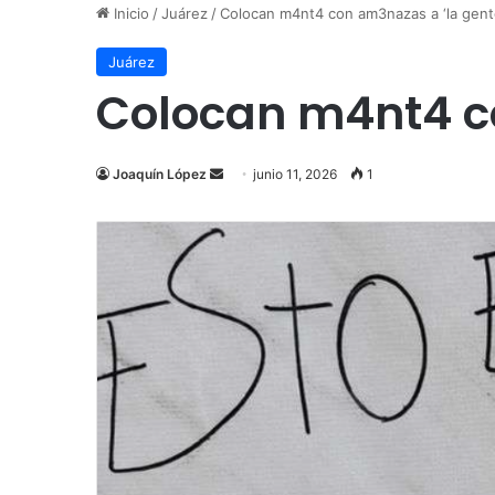
Inicio
/
Juárez
/
Colocan m4nt4 con am3nazas a ‘la gente
Juárez
Colocan m4nt4 co
Send
Joaquín López
junio 11, 2026
1
an
email