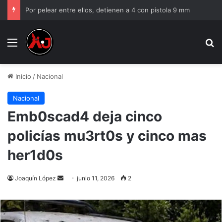
Por pelear entre ellos, detienen a 4 con pistola 9 mm
Menu
B
Inicio
/
Nacional
Nacional
Emb0scad4 deja cinco
policías mu3rt0s y cinco mas
her1d0s
Send
Joaquín López
junio 11, 2026
2
an
email